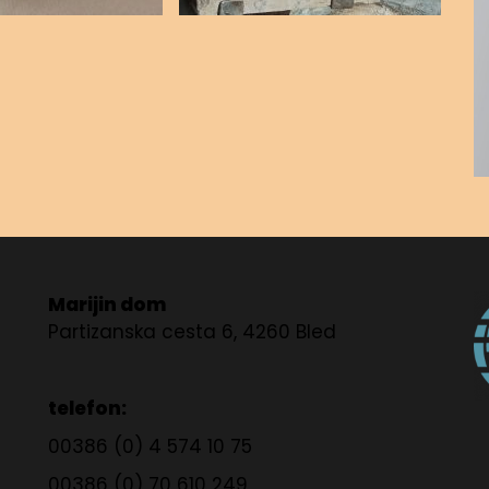
Marijin dom
Partizanska cesta 6, 4260 Bled
telefon:
00386 (0) 4 574 10 75
00386 (0) 70 610 249