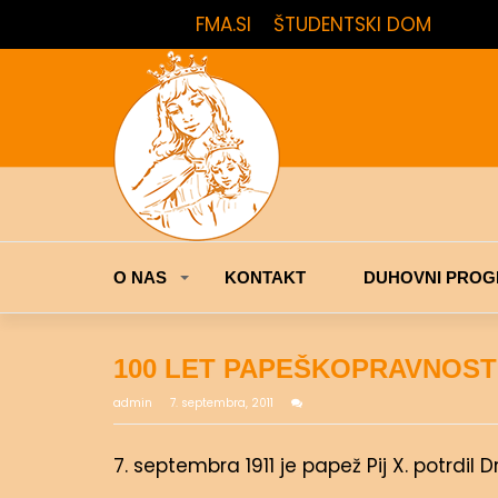
FMA.SI
ŠTUDENTSKI DOM
O NAS
KONTAKT
DUHOVNI PROG
100 LET PAPEŠKOPRAVNOST
admin
7. septembra, 2011
7. septembra 1911 je papež Pij X. potrdil