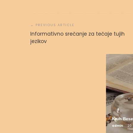
Navigacija
prispevka
Informativno srečanje za tečaje tujih
Svetopisemske urice
jezikov
admin
23. septembra, 2023
Kruh Bese
admin
20.