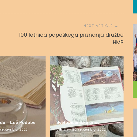
100 letnica papeškega priznanja družbe
HMP
de – Luč Podobe
Svetopisemske urice
 septembra, 2023
admin
20. septembra, 2023