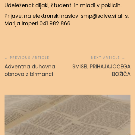
Udeleženci: dijaki, študenti in mladi v poklicih.
Prijave: na elektronski naslov: smp@salve.si ali s.
Marija Imperl 041 982 866
Navigacija
prispevka
Adventna duhovna
SMISEL PRIHAJAJOČEGA
Svetopisemske urice
obnova z birmanci
BOŽIČA
admin
23. septembra, 2023