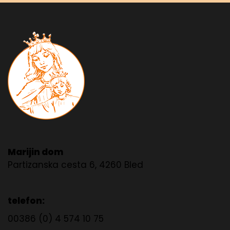
Marijin dom
Partizanska cesta 6, 4260 Bled
telefon:
00386 (0) 4 574 10 75