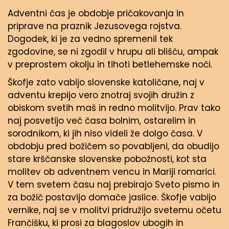
Adventni čas je obdobje pričakovanja in
priprave na praznik Jezusovega rojstva.
Dogodek, ki je za vedno spremenil tek
zgodovine, se ni zgodil v hrupu ali blišču, ampak
v preprostem okolju in tihoti betlehemske noči.
Škofje zato vabijo slovenske katoličane, naj v
adventu krepijo vero znotraj svojih družin z
obiskom svetih maš in redno molitvijo. Prav tako
naj posvetijo več časa bolnim, ostarelim in
sorodnikom, ki jih niso videli že dolgo časa. V
obdobju pred božičem so povabljeni, da obudijo
stare krščanske slovenske pobožnosti, kot sta
molitev ob adventnem vencu in Mariji romarici.
V tem svetem času naj prebirajo Sveto pismo in
za božič postavijo domače jaslice. Škofje vabijo
vernike, naj se v molitvi pridružijo svetemu očetu
Frančišku, ki prosi za blagoslov ubogih in