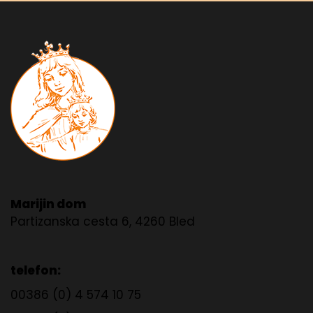
Marijin dom
Partizanska cesta 6, 4260 Bled
telefon:
00386 (0) 4 574 10 75