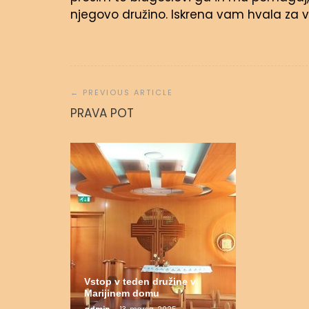
njegovo družino. Iskrena vam hvala za 
Navigacija
prispevka
Molitvena
PRAVA POT
admin
31.
Vstop v teden družine v
Marijinem domu