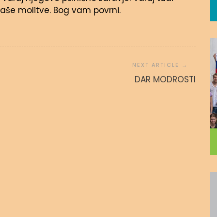
vaše molitve. Bog vam povrni.
 povezanost
ZA SINA
DAR MODROSTI
 avgusta, 2020
admin
15. novembra, 2016