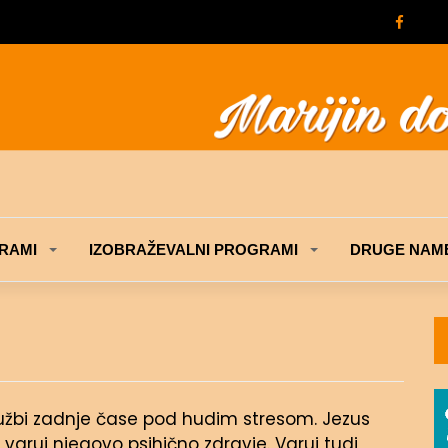
RAMI
IZOBRAŽEVALNI PROGRAMI
DRUGE NAME
službi zadnje čase pod hudim stresom. Jezus
varuj njegovo psihično zdravje. Varuj tudi