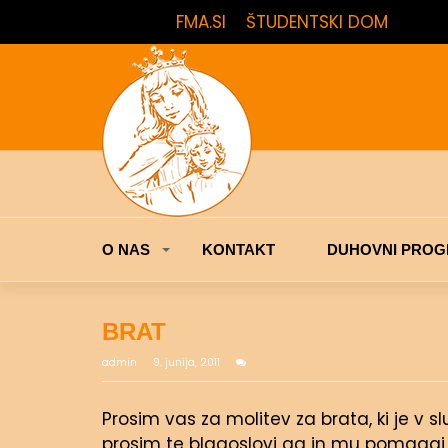
FMA.SI
ŠTUDENTSKI DOM
O NAS
KONTAKT
DUHOVNI PROG
BRAT
admin
9. junija, 2011
Prosim vas za molitev za brata, ki je v 
prosim te blagoslovi ga in mu pomagaj, 