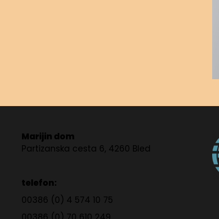
Marijin dom
Partizanska cesta 6, 4260 Bled
telefon:
00386 (0) 4 574 10 75
00386 (0) 70 610 249