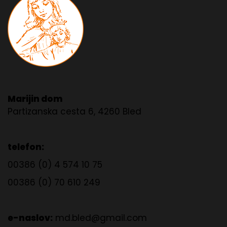
Marijin dom
Partizanska cesta 6, 4260 Bled
telefon:
00386 (0) 4 574 10 75
00386 (0) 70 610 249
e-naslov:
md.bled@gmail.com