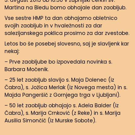
5. avgust 2013 ob 16.30 v župnijski cerkvi sv.
Martina na Bledu bomo obhajale dan zaobljub.
Vse sestre HMP ta dan obhajamo obletnico
svojih zaobljub in v hvaležnosti za dar
salezijanskega poklica prosimo za dar zvestobe.
Letos bo še posebej slovesno, saj je slavljenk kar
nekaj:
– Prve zaobljube bo izpovedala novinka s.
Barbara Močenik.
– 25 let zaobljub slavijo s. Maja Dolenec (iz
Čabra), s. Jožica Merlak (iz Novega mesta) in s.
Majda Pangeršič z Gornjega trga v Ljubljani).
– 50 let zaobljub obhajajo s. Adela Balder (iz
Čabra), s. Marija Crnković (z Reke) in s. Marija
Ausilia Simončič (iz Murske Sobote).