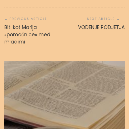
Navigacija
prispevka
Biti kot Marija
VODENJE PODJETJA
»pomočnice« med
Svetopisemske urice
mladimi
admin
23. septembra, 2023