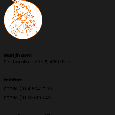
Marijin dom
Partizanska cesta 6, 4260 Bled
telefon:
00386 (0) 4 574 10 75
00386 (0) 70 610 249