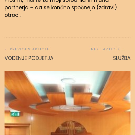
Prosim, molite za moji sorodnici in njuna
partnerja – da se končno spočnejo (zdravi)
otroci.
Navigacija
prispevka
VODENJE PODJETJA
SLUŽBA