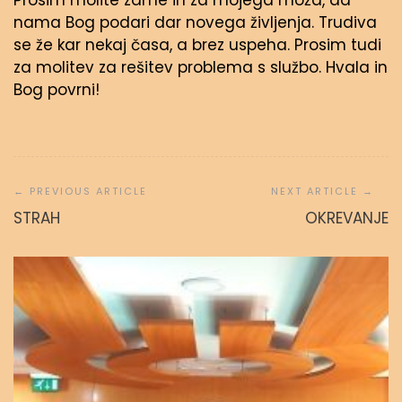
Prosim molite zame in za mojega moža, da
nama Bog podari dar novega življenja. Trudiva
se že kar nekaj časa, a brez uspeha. Prosim tudi
za molitev za rešitev problema s službo. Hvala in
Bog povrni!
Navigacija
prispevka
STRAH
OKREVANJE