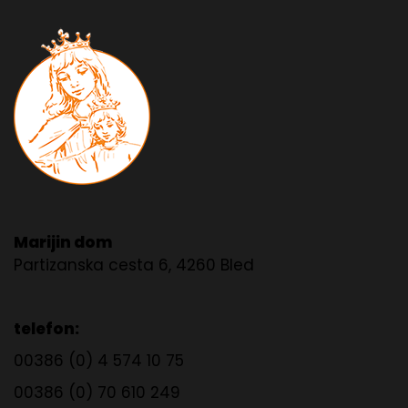
Marijin dom
Partizanska cesta 6, 4260 Bled
telefon:
00386 (0) 4 574 10 75
00386 (0) 70 610 249