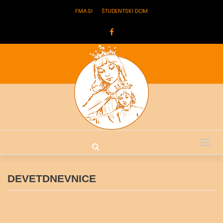
FMA.SI
ŠTUDENTSKI DOM
Tog
nav
DEVETDNEVNICE