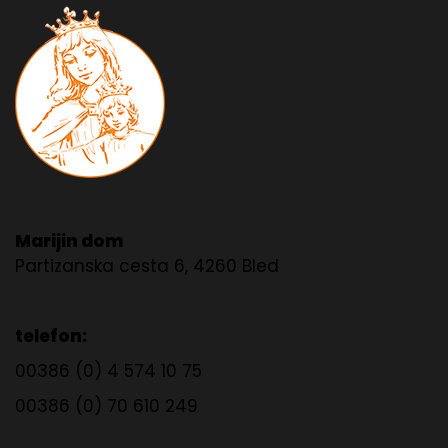
Marijin dom
Partizanska cesta 6, 4260 Bled
telefon:
00386 (0) 4 574 10 75
00386 (0) 70 610 249