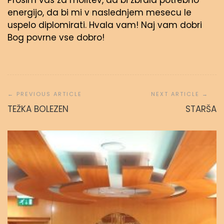
Prosim vas za molitev, da bi zbrala potrebno
energijo, da bi mi v naslednjem mesecu le
uspelo diplomirati. Hvala vam! Naj vam dobri
Bog povrne vse dobro!
Navigacija
prispevka
TEŽKA BOLEZEN
STARŠA