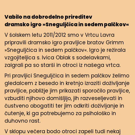
Vabilo na dobrodelno prireditev
dramsko igro »Sneguljčica in sedem palčkov«
V šolskem letu 2011/2012 smo v Vrtcu Lavra
pripravili dramsko igro pravljice bratov Grimm
»Sneguljčica in sedem palčkov«. Igro je režirala
vzgojiteljica s. Ivica Oblak s sodelavkami,
zaigrali pa so starši in otroci iz našega vrtca.
Pri pravljici Sneguljčica in sedem palčkov želimo
gledalcem z besedo in kretnjo izraziti doživljanje
pravljice, pobližje jim prikazati sporočilo pravljice,
vzbuditi njihovo domišljijo, jih razveseljevati in
čustveno obogatiti ter jim odkriti doživljanje in
čutenje, ki ga potrebujemo za psihološko in
duhovno rast.
V sklopu večera bodo otroci zapeli tudi nekaj