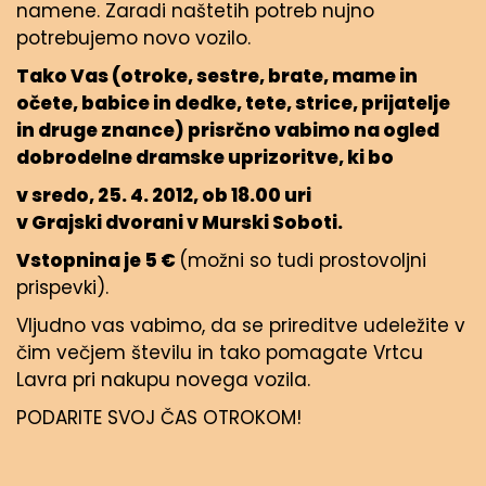
namene. Zaradi naštetih potreb nujno
potrebujemo novo vozilo.
Tako Vas (otroke, sestre, brate, mame in
očete, babice in dedke, tete, strice, prijatelje
in druge znance) prisrčno vabimo na ogled
dobrodelne dramske uprizoritve, ki bo
v sredo, 25. 4. 2012, ob 18.00 uri
v Grajski dvorani v Murski Soboti.
Vstopnina je 5 €
(možni so tudi prostovoljni
prispevki).
Vljudno vas vabimo, da se prireditve udeležite v
čim večjem številu in tako pomagate Vrtcu
Lavra pri nakupu novega vozila.
PODARITE SVOJ ČAS OTROKOM!