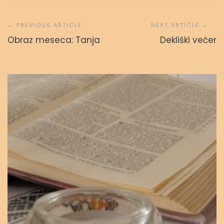
Navigacija
prispevka
Svetopisemske urice
Obraz meseca: Tanja
Dekliški večer
admin
23. septembra, 2023