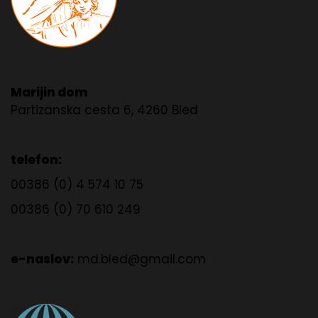
Marijin dom
Partizanska cesta 6, 4260 Bled
telefon:
00386 (0) 4 574 10 75
00386 (0) 70 610 249
e-naslov:
md.bled@gmail.com