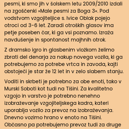
pesmi, ki smo jih v šolskem letu 2009/2010 izdali
na zgoščenki »Male pesmi za Boga 3«. Pod
vodstvom vzgojiteljice s. Ivice Oblak pojejo
otroci od 3-6 let. Zaradi otroških glasov ima
petje poseben čar, ki ga vsi poznamo. Izraža
navdušenje in spontanost majhnih otrok.
Z dramsko igro in glasbenim vložkom želimo
zbrati del denarja za nakup novega vozila, ki ga
potrebujemo za potrebe vrtca in zavoda, kajti
obstoječi je star že 12 let in v zelo slabem stanju.
Voditi in skrbeti je potrebno za obe enoti, tako v
Murski Soboti kot tudi na Tišini. Za kvalitetno
vzgojo in varstvo je potrebno nenehno
izobraževanje vzgojiteljskega kadra, kateri
uporablja vozilo za prevoz na izobraževanja.
Dnevno vozimo hrano v enoto na Tišini.
Občasno pa potrebujemo prevoz tudi za druge