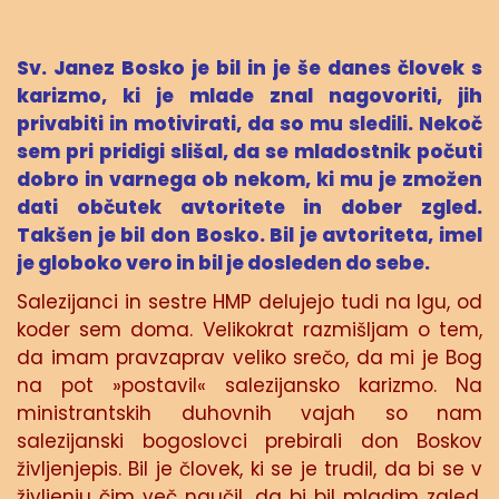
Sv. Janez Bosko je bil in je še danes človek s
karizmo, ki je mlade znal nagovoriti, jih
privabiti in motivirati, da so mu sledili. Nekoč
sem pri pridigi slišal, da se mladostnik počuti
dobro in varnega ob nekom, ki mu je zmožen
dati občutek avtoritete in dober zgled.
Takšen je bil don Bosko. Bil je avtoriteta, imel
je globoko vero in bil je dosleden do sebe.
Salezijanci in sestre HMP delujejo tudi na Igu, od
koder sem doma. Velikokrat razmišljam o tem,
da imam pravzaprav veliko srečo, da mi je Bog
na pot »postavil« salezijansko karizmo. Na
ministrantskih duhovnih vajah so nam
salezijanski bogoslovci prebirali don Boskov
življenjepis. Bil je človek, ki se je trudil, da bi se v
življenju čim več naučil, da bi bil mladim zgled,