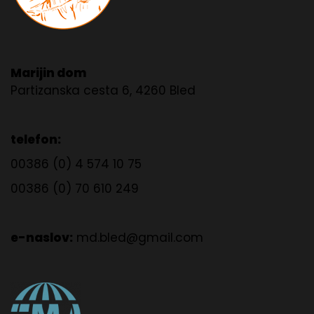
Marijin dom
Partizanska cesta 6, 4260 Bled
telefon:
00386 (0) 4 574 10 75
00386 (0) 70 610 249
e-naslov:
md.bled@gmail.com