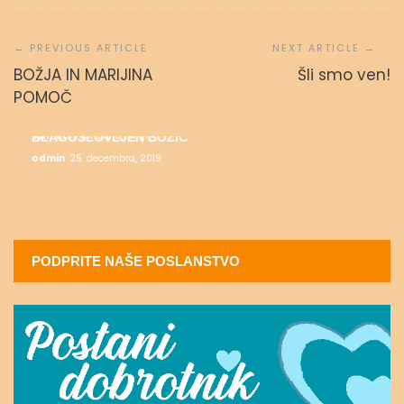
Navigacija
prispevka
BOŽJA IN MARIJINA
Šli smo ven!
ALI SE DARUJEM?
POMOČ
admin
2. februarja, 2020
MESEC SALEZIJANSKIH SVETNIKOV
admin
17. januarja, 2020
BLAGOSLOVLJEN BOŽIČ
admin
25. decembra, 2019
PODPRITE NAŠE POSLANSTVO