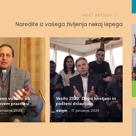
Naredite iz vašega življenja nekaj lepega
evo voščilo ob
Vezilo 2020: Dobri kristjani in
ovem prazniku
pošteni državljani
 januarja, 2020
admin
17. januarja, 2020