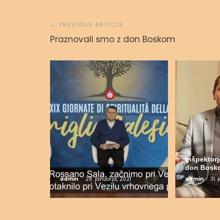
Navigacija
prispevka
Praznovali smo z don Boskom
Inšpektorj
don Bosk
admin
28. januarja, 2021
admin
31.