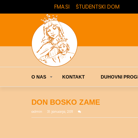
FMA.SI
ŠTUDENTSKI DOM
O NAS
KONTAKT
DUHOVNI PROG
DON BOSKO ZAME
admin
31. januarja, 2011