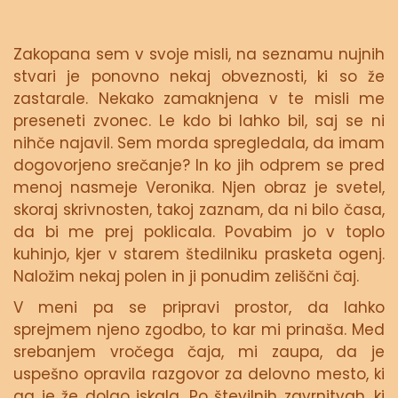
Zakopana sem v svoje misli, na seznamu nujnih
stvari je ponovno nekaj obveznosti, ki so že
zastarale. Nekako zamaknjena v te misli me
preseneti zvonec. Le kdo bi lahko bil, saj se ni
nihče najavil. Sem morda spregledala, da imam
dogovorjeno srečanje? In ko jih odprem se pred
menoj nasmeje Veronika. Njen obraz je svetel,
skoraj skrivnosten, takoj zaznam, da ni bilo časa,
da bi me prej poklicala. Povabim jo v toplo
kuhinjo, kjer v starem štedilniku prasketa ogenj.
Naložim nekaj polen in ji ponudim zeliščni čaj.
V meni pa se pripravi prostor, da lahko
sprejmem njeno zgodbo, to kar mi prinaša. Med
srebanjem vročega čaja, mi zaupa, da je
uspešno opravila razgovor za delovno mesto, ki
ga je že dolgo iskala. Po številnih zavrnitvah, ki