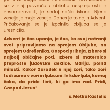
so v njej povzročala občutja nesprejetosti in
nesamozavesti, je sedaj našla iskano. Njeno
veselje je moje veselje. Danes je to najin Advent.
Pričakovanje se je izpolnilo, obljuba se je
uresničila.
Advent je čas upanja, je čas, ko svoj notranji
svet pripravljamo na sprejem Obljube, na
sprejem Odrešenika. Gospod prihaja. Izbere si
najbolj običajne poti. Izbere si maternico
preproste judovske deklice. Marija, polna
milosti. Kakor Zarodek v njej zori, tako zori
tudi sama v veri in ljubezni. In kdor ljubi, komaj
čaka, da pride tisti, ki ga ima rad. Pridi,
Gospod Jezus!
s. Metka Kastelic