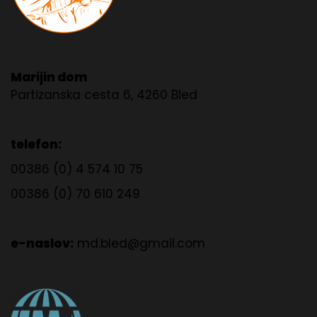
Marijin dom
Partizanska cesta 6, 4260 Bled
telefon:
00386 (0) 4 574 10 75
00386 (0) 70 610 249
e-naslov:
md.bled@gmail.com