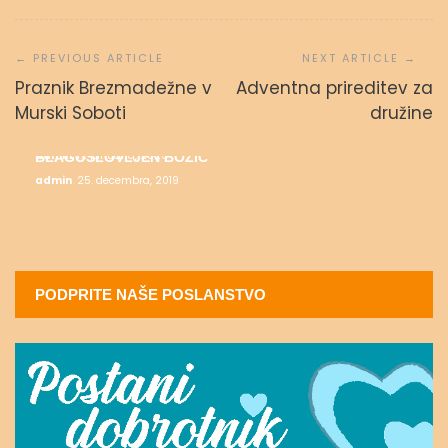
Navigacija
prispevka
Praznik Brezmadežne v
Adventna prireditev za
ALI SE DARUJEM?
Murski Soboti
družine
admin
2. februarja, 2020
MESEC SALEZIJANSKIH SVETNIKOV
admin
17. januarja, 2020
BLAGOSLOVLJEN BOŽIČ
admin
25. decembra, 2019
PODPRITE NAŠE POSLANSTVO