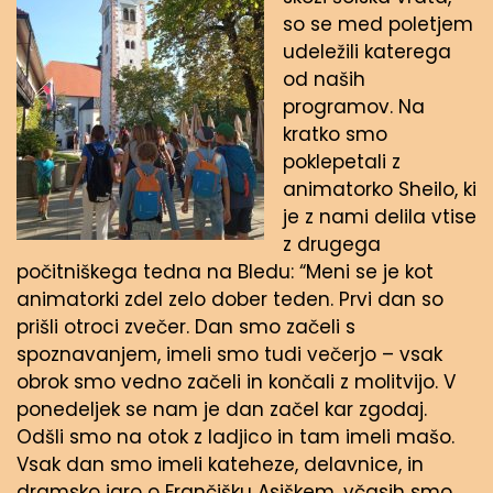
so se med poletjem
udeležili katerega
od naših
programov. Na
kratko smo
poklepetali z
animatorko Sheilo, ki
je z nami delila vtise
z drugega
počitniškega tedna na Bledu: “Meni se je kot
animatorki zdel zelo dober teden. Prvi dan so
prišli otroci zvečer. Dan smo začeli s
spoznavanjem, imeli smo tudi večerjo – vsak
obrok smo vedno začeli in končali z molitvijo. V
ponedeljek se nam je dan začel kar zgodaj.
Odšli smo na otok z ladjico in tam imeli mašo.
Vsak dan smo imeli kateheze, delavnice, in
dramsko igro o Frančišku Asiškem, včasih smo