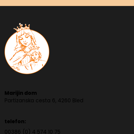
Marijin dom
Partizanska cesta 6, 4260 Bled
telefon:
00386 (0) 4 574 10 75