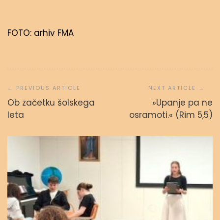
FOTO: arhiv FMA
Navigacija
prispevka
Ob začetku šolskega
»Upanje pa ne
leta
osramoti.« (Rim 5,5)