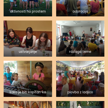
aktivnosti na prostem
adoracija
ustvarjanje
razlaga teme
kako je biti kapitan-ka
plovba z ladjico