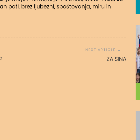
an poti, brez ljubezni, spoštovanja, miru in
 povezanost
ZA SINA
P
ZA SINA
 avgusta, 2020
admin
15. novembra, 2016