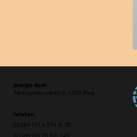
Marijin dom
Partizanska cesta 6, 4260 Bled
telefon:
00386 (0) 4 574 10 75
00386 (0) 70 610 249