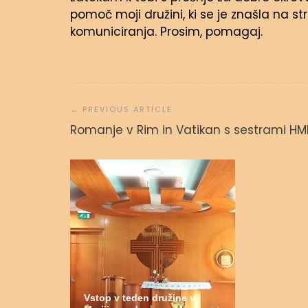
pomoč moji družini, ki se je znašla na str
komuniciranja. Prosim, pomagaj.
Navigacija
prispevka
Molitvena
Romanje v Rim in Vatikan s sestrami HM
admin
31.
Vstop v teden družine v