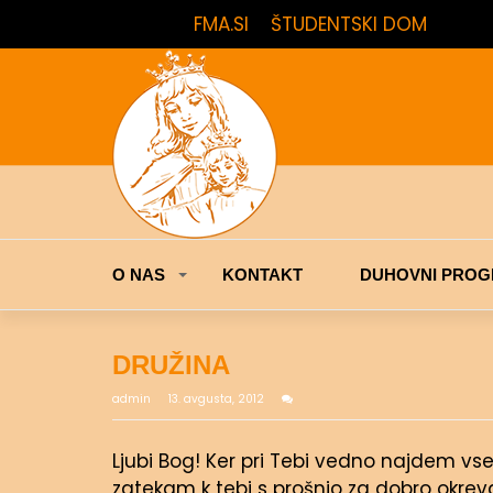
FMA.SI
ŠTUDENTSKI DOM
O NAS
KONTAKT
DUHOVNI PROG
DRUŽINA
admin
13. avgusta, 2012
Ljubi Bog! Ker pri Tebi vedno najdem vse
zatekam k tebi s prošnjo za dobro okreva