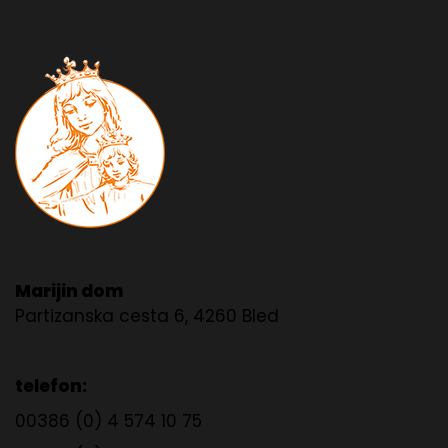
Marijin dom
Partizanska cesta 6, 4260 Bled
telefon:
00386 (0) 4 574 10 75