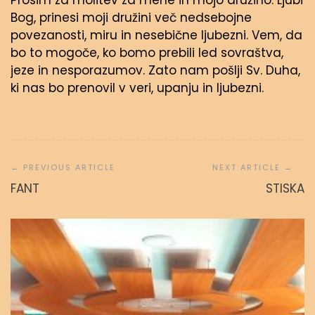
Prosim za molitev za mene in mojo družino. Ljubi
Bog, prinesi moji družini več nedsebojne
povezanosti, miru in nesebične ljubezni. Vem, da
bo to mogoče, ko bomo prebili led sovraštva,
jeze in nesporazumov. Zato nam pošlji Sv. Duha,
ki nas bo prenovil v veri, upanju in ljubezni.
Navigacija
prispevka
FANT
STISKA