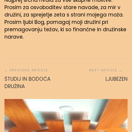
Najprej srčna hvala za vse skupne molitve.
Prosim za osvoboditev stare navade, za mir v
družini, za sprejetje zeta s strani mojega moža.
Prosim ljubi Bog, pomagaj moji družini pri
premagovanju težav, ki so finančne in družinske
narave.
Navigacija
prispevka
ŠTUDIJ IN BODOČA
LJUBEZEN
DRUŽINA