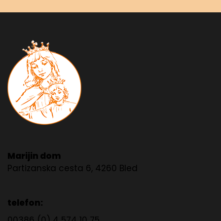
Marijin dom
Partizanska cesta 6, 4260 Bled
telefon:
00386 (0) 4 574 10 75