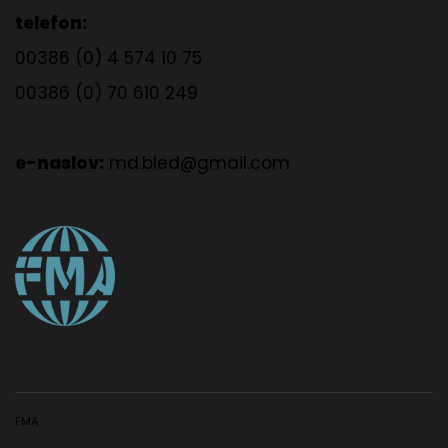
telefon:
00386 (0) 4 574 10 75
00386 (0) 70 610 249
e-naslov:
md.bled@gmail.com
FMA