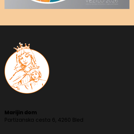
Marijin dom
Partizanska cesta 6, 4260 Bled