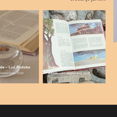
de – Luč Podobe
Svetopisemske urice
 septembra, 2023
admin
20. septembra, 2023