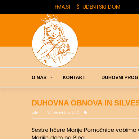
FMA.SI
ŠTUDENTSKI DOM
O NAS
KONTAKT
DUHOVNI PROG
DUHOVNA OBNOVA IN SILVE
admin
30. decembra, 2012
Sestre hčere Marije Pomočnice vabimo v
Marijin dom na Bled.