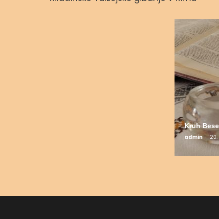
admin
23. septembra, 2023
Kruh Bese
admin
20.