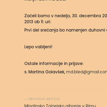
Začeli bomo v nedeljo, 30. decembra 2012 o
2013 ob 11. uri.
Prvi del srečanja bo namenjen duhovni o
Lepo vabljeni!
Ostale informacije in prijave:
s. Martina Golavšek,
md.bled@gmail.co
Navigacija
prispevka
Svetopisemske urice
Mladinsko Taizejsko gibanje v Rimu