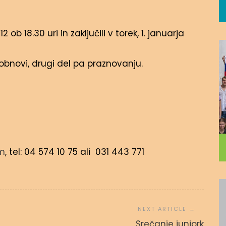
b 18.30 uri in zaključili v torek, 1. januarja
bnovi, drugi del pa praznovanju.
m
, tel: 04 574 10 75 ali 031 443 771
Srečanje juniork