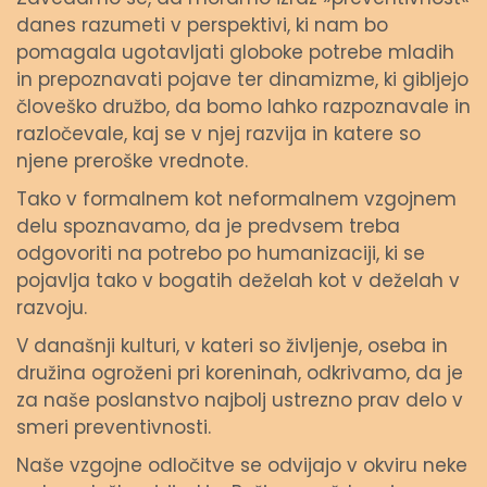
danes razumeti v perspektivi, ki nam bo
pomagala ugotavljati globoke potrebe mladih
in prepoznavati pojave ter dinamizme, ki gibljejo
človeško družbo, da bomo lahko razpoznavale in
razločevale, kaj se v njej razvija in katere so
njene preroške vrednote.
Tako v formalnem kot neformalnem vzgojnem
delu spoznavamo, da je predvsem treba
odgovoriti na potrebo po humanizaciji, ki se
pojavlja tako v bogatih deželah kot v deželah v
razvoju.
V današnji kulturi, v kateri so življenje, oseba in
družina ogroženi pri koreninah, odkrivamo, da je
za naše poslanstvo najbolj ustrezno prav delo v
smeri preventivnosti.
Naše vzgojne odločitve se odvijajo v okviru neke