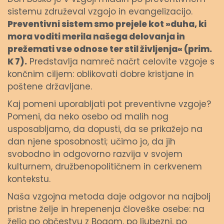
sistemu združeval vzgojo in evangelizacijo.
Preventivni sistem smo prejele kot »duha, ki
mora voditi merila našega delovanja in
prežemati vse odnose ter stil življenja« (prim.
K 7).
Predstavlja namreč načrt celovite vzgoje s
končnim ciljem: oblikovati dobre kristjane in
poštene državljane.
Kaj pomeni uporabljati pot preventivne vzgoje?
Pomeni, da neko osebo od malih nog
usposabljamo, da dopusti, da se prikažejo na
dan njene sposobnosti; učimo jo, da jih
svobodno in odgovorno razvija v svojem
kulturnem, družbenopolitičnem in cerkvenem
kontekstu.
Naša vzgojna metoda daje odgovor na najbolj
pristne želje in hrepenenja človeške osebe: na
željo po občestvu z Bogom, po ljubezni, po