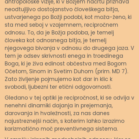
antropološke vizije, ki v Božjem načrtu priznava
neodtujljivo dostojanstvo človeškega bitja,
ustvarjenega po Božji podobi, kot moža-ženo, ki
sta med seboj v vzajemnem, recipročnem
odnosu. To, da je Božja podoba, je temelj
človeka kot odnosnega bitja, je temelj
njegovega bivanja v odnosu do drugega jaza. V
tem je odsev skrivnosti enega in troedinega
Boga, ki je živa edinost občestva med Bogom
Očetom, Sinom in Svetim Duhom (prim. MD 7).
Zato življenje pojmujemo kot dar in klic k
svobodi, ljubezni ter etični odgovornosti.
Gledano v tej optiki je recipročnost, ki se odvija v
nenehni dinamiki dajanja in prejemanja,
darovanja in hvaležnosti, za nas danes
najustreznejši način, s katerim lahko izrazimo
karizmatično moč preventivnega sistema.