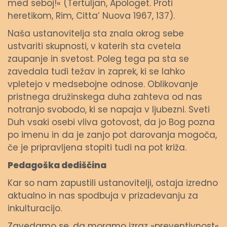
med seboj!« (Tertuljan, Apologet. Proti
heretikom, Rim, Citta’ Nuova 1967, 137).
Naša ustanovitelja sta znala okrog sebe
ustvariti skupnosti, v katerih sta cvetela
zaupanje in svetost. Poleg tega pa sta se
zavedala tudi težav in zaprek, ki se lahko
vpletejo v medsebojne odnose. Oblikovanje
pristnega družinskega duha zahteva od nas
notranjo svobodo, ki se napaja v ljubezni. Sveti
Duh vsaki osebi vliva gotovost, da jo Bog pozna
po imenu in da je zanjo pot darovanja mogoča,
če je pripravljena stopiti tudi na pot križa.
Pedagoška dediščina
Kar so nam zapustili ustanovitelji, ostaja izredno
aktualno in nas spodbuja v prizadevanju za
inkulturacijo.
Zavedamo se, da moramo izraz »preventivnost«