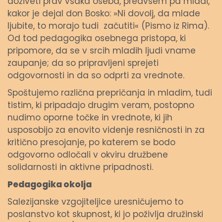
doživeti prav vsaka oseba, predvsem pa mladi,
kakor je dejal don Bosko: »Ni dovolj, da mlade
ljubite, to morajo tudi začutiti« (Pismo iz Rima).
Od tod pedagogika osebnega pristopa, ki
pripomore, da se v srcih mladih ljudi vname
zaupanje; da so pripravljeni sprejeti
odgovornosti in da so odprti za vrednote.
Spoštujemo različna prepričanja in mladim, tudi
tistim, ki pripadajo drugim veram, postopno
nudimo oporne točke in vrednote, ki jih
usposobijo za enovito videnje resničnosti in za
kritično presojanje, po katerem se bodo
odgovorno odločali v okviru družbene
solidarnosti in aktivne pripadnosti.
Pedagogika okolja
Salezijanske vzgojiteljice uresničujemo to
poslanstvo kot skupnost, ki jo poživlja družinski