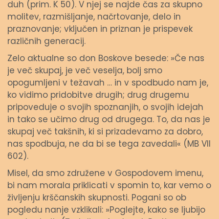
duh (prim. K 50). V njej se najde čas za skupno
molitev, razmišljanje, načrtovanje, delo in
praznovanje; vključen in priznan je prispevek
različnih generacij.
Zelo aktualne so don Boskove besede: »Če nas
je več skupaj, je več veselja, bolj smo
opogumljeni v težavah … in v spodbudo nam je,
ko vidimo pridobitve drugih; drug drugemu
pripoveduje o svojih spoznanjih, o svojih idejah
in tako se učimo drug od drugega. To, da nas je
skupaj več takšnih, ki si prizadevamo za dobro,
nas spodbuja, ne da bi se tega zavedali« (MB VII
602).
Misel, da smo združene v Gospodovem imenu,
bi nam morala priklicati v spomin to, kar vemo o
življenju krščanskih skupnosti. Pogani so ob
pogledu nanje vzklikali: »Poglejte, kako se ljubijo