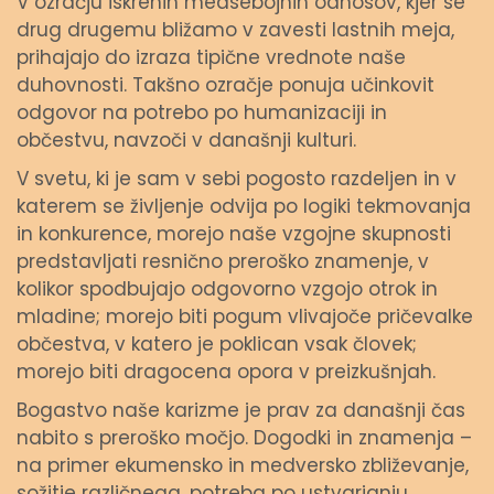
V ozračju iskrenih medsebojnih odnosov, kjer se
drug drugemu bližamo v zavesti lastnih meja,
prihajajo do izraza tipične vrednote naše
duhovnosti. Takšno ozračje ponuja učinkovit
odgovor na potrebo po humanizaciji in
občestvu, navzoči v današnji kulturi.
V svetu, ki je sam v sebi pogosto razdeljen in v
katerem se življenje odvija po logiki tekmovanja
in konkurence, morejo naše vzgojne skupnosti
predstavljati resnično preroško znamenje, v
kolikor spodbujajo odgovorno vzgojo otrok in
mladine; morejo biti pogum vlivajoče pričevalke
občestva, v katero je poklican vsak človek;
morejo biti dragocena opora v preizkušnjah.
Bogastvo naše karizme je prav za današnji čas
nabito s preroško močjo. Dogodki in znamenja –
na primer ekumensko in medversko zbliževanje,
sožitje različnega, potreba po ustvarjanju