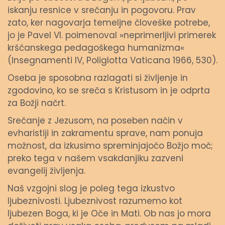
iskanju resnice v srečanju in pogovoru. Prav
zato, ker nagovarja temeljne človeške potrebe,
jo je Pavel VI. poimenoval »neprimerljivi primerek
krščanskega pedagoškega humanizma«
(Insegnamenti IV, Poliglotta Vaticana 1966, 530).
Oseba je sposobna razlagati si življenje in
zgodovino, ko se sreča s Kristusom in je odprta
za Božji načrt.
Srečanje z Jezusom, na poseben način v
evharistiji in zakramentu sprave, nam ponuja
možnost, da izkusimo spreminjajočo Božjo moč;
preko tega v našem vsakdanjiku zazveni
evangelij življenja.
Naš vzgojni slog je poleg tega izkustvo
ljubeznivosti. Ljubeznivost razumemo kot
ljubezen Boga, ki je Oče in Mati. Ob nas jo mora