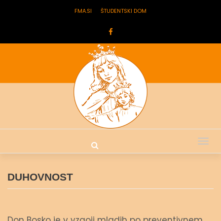
FMA.SI
ŠTUDENTSKI DOM
Tog
nav
DUHOVNOST
Don Bosko je v vzgoji mladih po preventivnem