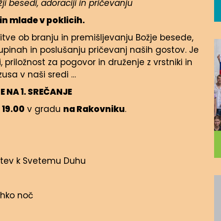
ji besedi, adoraciji in pričevanju
in mlade v poklicih.
litve ob branju in premišljevanju Božje besede,
skupinah in poslušanju pričevanj naših gostov. Je
priložnost za pogovor in druženje z vrstniki in
zusa v naši sredi …
 NA 1. SREČANJE
 19.00
v gradu
na Rakovniku
.
olitev k Svetemu Duhu
ahko noč