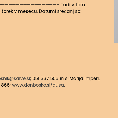
——————————————– Tudi v tem
. torek v mesecu. Datumi srečanj so:
snik@salve.si
; 051 337 556 in s. Marija Imperl,
2 866;
www.donbosko.si/dusa
.