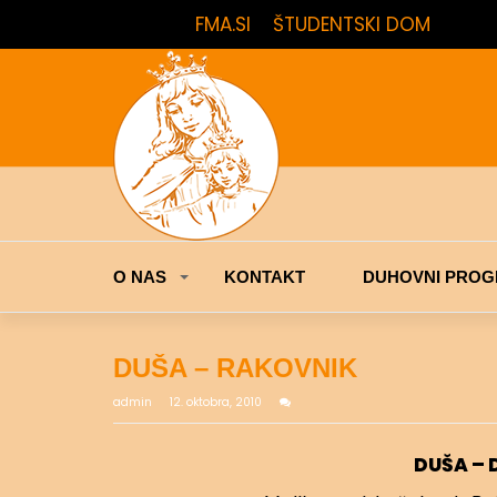
FMA.SI
ŠTUDENTSKI DOM
O NAS
KONTAKT
DUHOVNI PROG
DUŠA – RAKOVNIK
admin
12. oktobra, 2010
DUŠA –