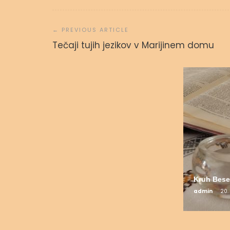
Navigacija
prispevka
Svetopisemske urice
Tečaji tujih jezikov v Marijinem domu
admin
23. septembra, 2023
Kruh Bese
admin
20.