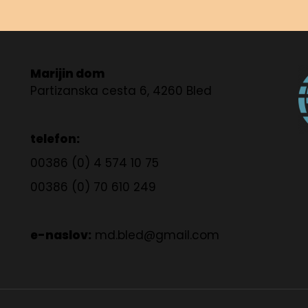
Marijin dom
Partizanska cesta 6, 4260 Bled
telefon:
00386 (0) 4 574 10 75
00386 (0) 70 610 249
e-naslov:
md.bled@gmail.com