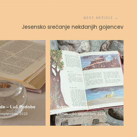
Jesensko srečanje nekdanjih gojencev
de – Luč Podobe
Svetopisemske urice
 septembra, 2023
admin
20. septembra, 2023