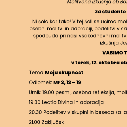
Molitvena izkušnja ob Bož
za študente 
Ni šola kar tako! V tej šoli se učimo mo
osebni molitvi in adoraciji, podelitvi v 
spodbuda pri naši vsakodnevni molitvi, 
izkušnja Je
VABIMO TE
v torek, 12. oktobra ob
Tema:
Moja skupnost
Odlomek:
Mr 3, 13 – 19
Urnik: 19.00 pesmi, osebna refleksija, m
19.30 Lectio Divina in adoracija
20.30 Podelitev v skupini in beseda za l
21.00 Zaključek