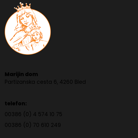
Marijin dom
Partizanska cesta 6, 4260 Bled
telefon:
00386 (0) 4 574 10 75
00386 (0) 70 610 249