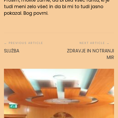
Prosim, molite zame, da bi bila všeč fantu, ki je
tudi meni zelo všeč in da bi mi to tudi jasno
pokazal. Bog povrni.
Navigacija
prispevka
SLUŽBA
ZDRAVJE IN NOTRANJI
MIR