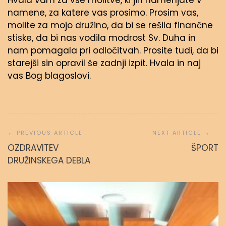
Hvala vam za vse molitve, ki jih namenjate v
namene, za katere vas prosimo. Prosim vas,
molite za mojo družino, da bi se rešila finančne
stiske, da bi nas vodila modrost Sv. Duha in
nam pomagala pri odločitvah. Prosite tudi, da bi
starejši sin opravil še zadnji izpit. Hvala in naj
vas Bog blagoslovi.
Navigacija
prispevka
OZDRAVITEV
ŠPORT
DRUŽINSKEGA DEBLA