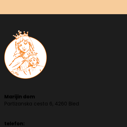
Marijin dom
Partizanska cesta 6, 4260 Bled
telefon: