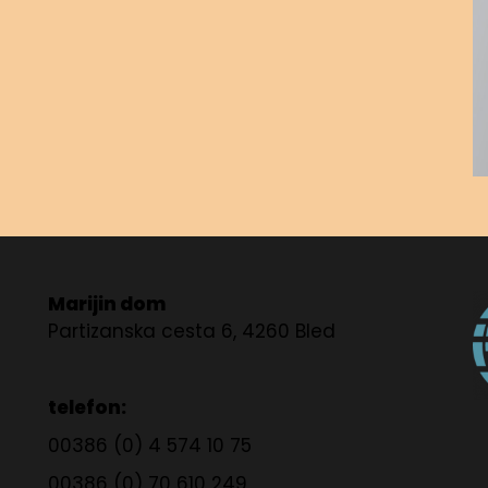
Marijin dom
Partizanska cesta 6, 4260 Bled
telefon:
00386 (0) 4 574 10 75
00386 (0) 70 610 249