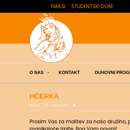
FMA.SI
ŠTUDENTSKI DOM
O NAS
KONTAKT
DUHOVNI PROG
HČERKA
admin
29. marca, 2012
Prosim Vas za molitev za našo družino, p
manjkajoče izpite. Bog Vam povrni!