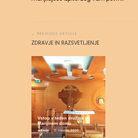
Navigacija
prispevka
Molitvena
ZDRAVJE IN RAZSVETLJENJE
admin
31.
Vstop v teden družine v
Marijinem domu
admin
13. marca, 2025