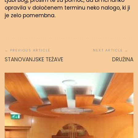
Ljubi Bog, prosim te za pomoč, da bi hči lahko
opravila v določenem terminu neko nalogo, ki ji
je zelo pomembna.
Navigacija
prispevka
STANOVANJSKE TEŽAVE
DRUŽINA