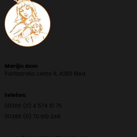
Marijin dom
Partizanska cesta 6, 4260 Bled
telefon:
00386 (0) 4 574 10 75
00386 (0) 70 610 249