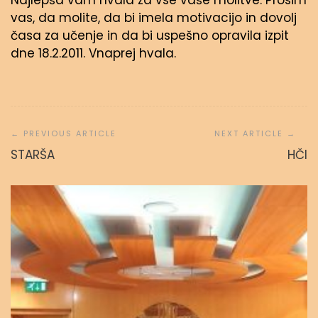
Najlepša vam hvala za vse vaše molitve. Prosim
vas, da molite, da bi imela motivacijo in dovolj
časa za učenje in da bi uspešno opravila izpit
dne 18.2.2011. Vnaprej hvala.
Navigacija
prispevka
STARŠA
HČI