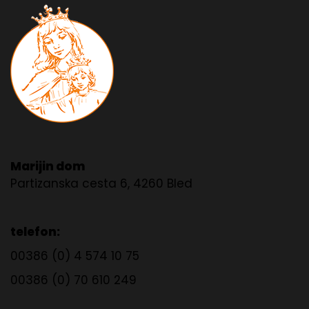
Marijin dom
Partizanska cesta 6, 4260 Bled
telefon:
00386 (0) 4 574 10 75
00386 (0) 70 610 249