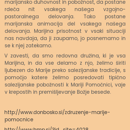
marijansko duhovnost in pobožnost, da postane
rdeča nit vsakega našega vzgojno-
pastoralnega delovanja. Tako postane
marijanska animacija del vsakega našega
delovanja. Marijina prisotnost v vsaki situaciji
nas navdaja, da ji zaupamo, jo posnemamo in
se k njej zatekamo.
V zavesti, da smo redovna družina, ki je vsa
Marijina, in da vse delamo z njo, želimo širiti
ljubezen do Marije preko salezijanske tradicije, s
pomočjo katere želimo posredovati tipično
salezijanske pobožnosti k Mariji Pomočnici, vaje
v krepostih in premišljevanje Božje besede.
http://www.donbosko.si/zdruzenje-marije-
pomocnice
http://www.hmp.si/?id_site=4028