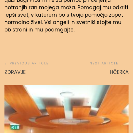
Ljubi Bog! Prosim Te za pomoč pri celjenju
notranjih ran mojega moža. Pomagaj mu odkriti
lepši svet, v katerem bo s tvojo pomočjo zopet
normalno živel. Vsi angeli in svetniki stojte mu
ob strani in mu poamgajte.
Navigacija
prispevka
ZDRAVJE
HČERKA