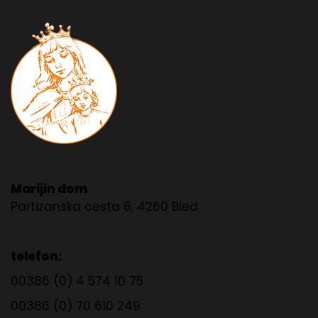
Marijin dom
Partizanska cesta 6, 4260 Bled
telefon:
00386 (0) 4 574 10 75
00386 (0) 70 610 249