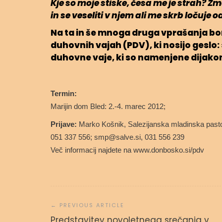
Kje so moje stiske, česa me je strah? Z
in se veseliti v njem ali me skrb ločuje 
Na ta in še mnoga druga vprašanja bo
duhovnih vajah (PDV), ki nosijo geslo: »
duhovne vaje, ki so namenjene
dijako
Termin:
Marijin dom Bled:
2.-4. marec 2012;
Prijave:
Marko Košnik,
Salezijanska mladinska pasto
051 337 556;
smp@salve.si
, 031 556 239
Več informacij najdete na
www.donbosko.si/pdv
Navigacija
prispevka
Predstavitev novoletnega srečanja v