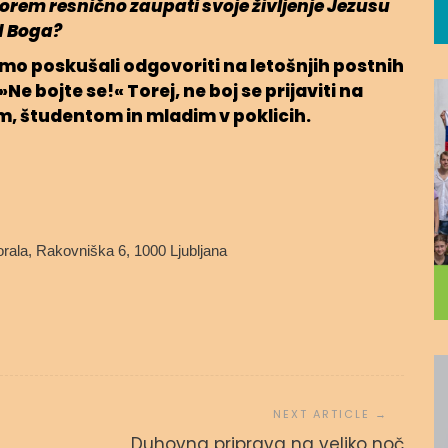
morem resnično zaupati svoje življenje Jezusu
od Boga?
mo poskušali odgovoriti na letošnjih postnih
Ne bojte se!« Torej, ne boj se prijaviti na
m, študentom in mladim v poklicih.
rala, Rakovniška 6, 1000 Ljubljana
Duhovna priprava na veliko noč