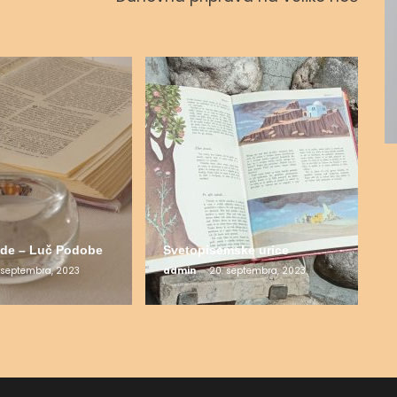
de – Luč Podobe
Svetopisemske urice
 septembra, 2023
admin
20. septembra, 2023