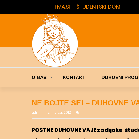
FMA.SI
ŠTUDENTSKI DOM
O NAS
KONTAKT
DUHOVNI PROG
NE BOJTE SE! – DUHOVNE V
admin
2. marca, 2012
POSTNE DUHOVNE VAJE za dijake, štude