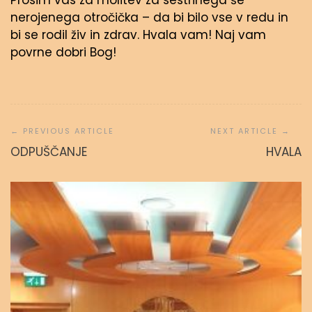
Prosim vas za molitev za sestrinega še
nerojenega otročička – da bi bilo vse v redu in
bi se rodil živ in zdrav. Hvala vam! Naj vam
povrne dobri Bog!
Navigacija
prispevka
ODPUŠČANJE
HVALA