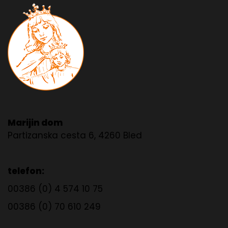
Marijin dom
Partizanska cesta 6, 4260 Bled
telefon:
00386 (0) 4 574 10 75
00386 (0) 70 610 249