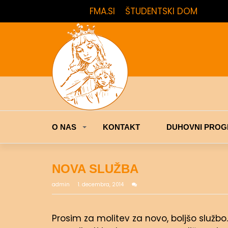
FMA.SI
ŠTUDENTSKI DOM
O NAS
KONTAKT
DUHOVNI PROG
NOVA SLUŽBA
admin
1. decembra, 2014
Prosim za molitev za novo, boljšo službo