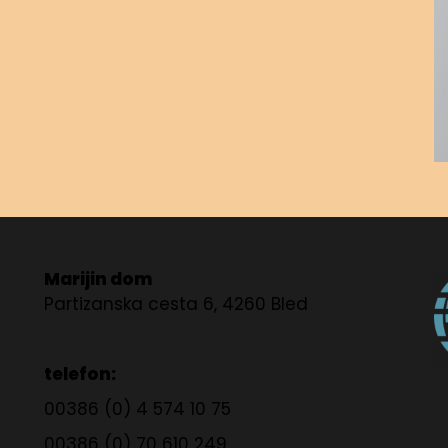
Marijin dom
Partizanska cesta 6, 4260 Bled
telefon:
00386 (0) 4 574 10 75
00386 (0) 70 610 249