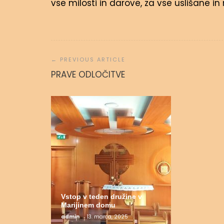
vse milosti in darove, za vse uslišane in
Navigacija
prispevka
Molitvena
PRAVE ODLOČITVE
admin
31.
Vstop v teden družine v
Marijinem domu
admin
13. marca, 2025