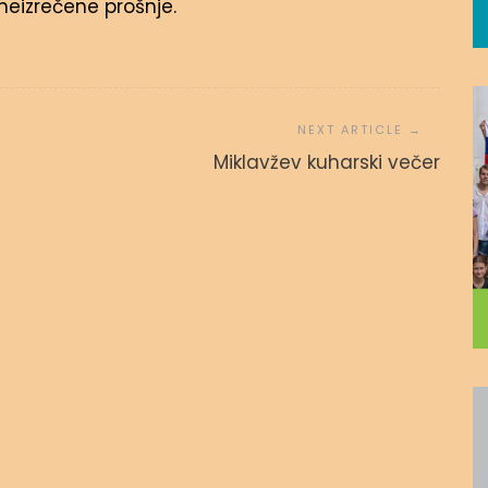
 neizrečene prošnje.
 povezanost
ZA IZPIT
Miklavžev kuharski večer
 avgusta, 2020
admin
15. novembra, 2016