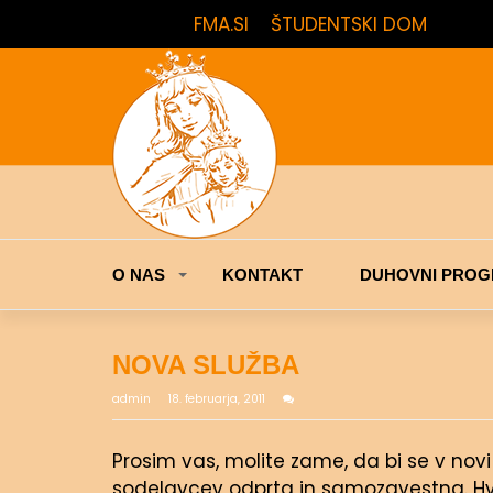
FMA.SI
ŠTUDENTSKI DOM
O NAS
KONTAKT
DUHOVNI PROG
NOVA SLUŽBA
admin
18. februarja, 2011
Prosim vas, molite zame, da bi se v novi 
sodelavcev odprta in samozavestna. Hv