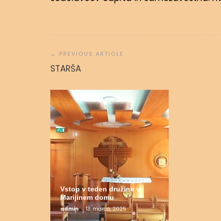
Navigacija
prispevka
Molitvena
STARŠA
admin
31.
Vstop v teden družine v
Marijinem domu
admin
13. marca, 2025