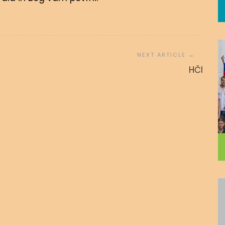
 povezanost
ZA SINA
HČI
 avgusta, 2020
admin
15. novembra, 2016