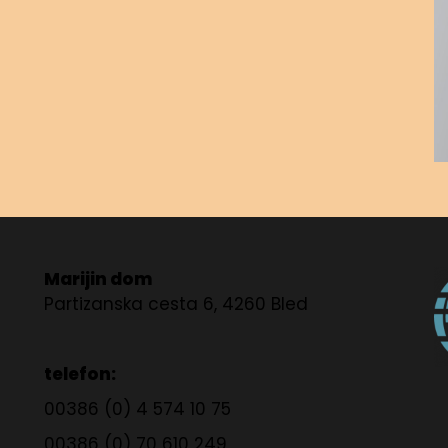
Marijin dom
Partizanska cesta 6, 4260 Bled
telefon:
00386 (0) 4 574 10 75
00386 (0) 70 610 249