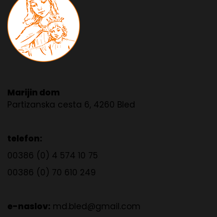
Marijin dom
Partizanska cesta 6, 4260 Bled
telefon:
00386 (0) 4 574 10 75
00386 (0) 70 610 249
e-naslov:
md.bled@gmail.com