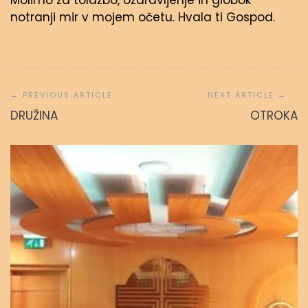
Molimo za tolažbo, ozdravljenje in globok
notranji mir v mojem očetu. Hvala ti Gospod.
Navigacija
prispevka
DRUŽINA
OTROKA