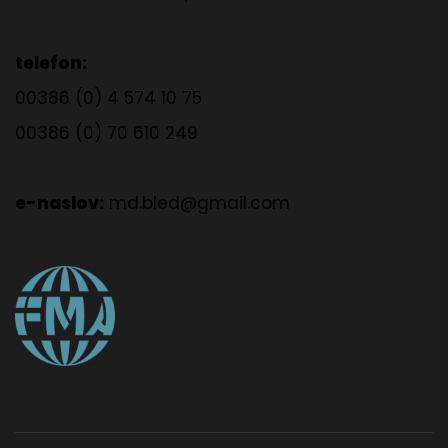
telefon:
00386 (0) 4 574 10 75
00386 (0) 70 610 249
e-naslov:
md.bled@gmail.com