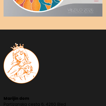
Marijin dom
Partizanska cesta 6, 4260 Bled