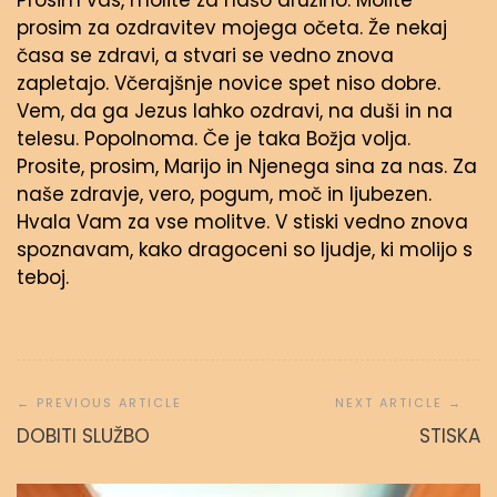
Prosim vas, molite za našo družino. Molite
prosim za ozdravitev mojega očeta. Že nekaj
časa se zdravi, a stvari se vedno znova
zapletajo. Včerajšnje novice spet niso dobre.
Vem, da ga Jezus lahko ozdravi, na duši in na
telesu. Popolnoma. Če je taka Božja volja.
Prosite, prosim, Marijo in Njenega sina za nas. Za
naše zdravje, vero, pogum, moč in ljubezen.
Hvala Vam za vse molitve. V stiski vedno znova
spoznavam, kako dragoceni so ljudje, ki molijo s
teboj.
Navigacija
prispevka
DOBITI SLUŽBO
STISKA