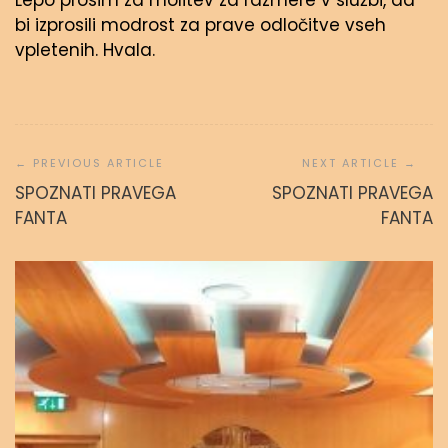
Lepo prosim za molitev za razmere v službi, da
bi izprosili modrost za prave odločitve vseh
vpletenih. Hvala.
Navigacija
prispevka
SPOZNATI PRAVEGA
SPOZNATI PRAVEGA
FANTA
FANTA