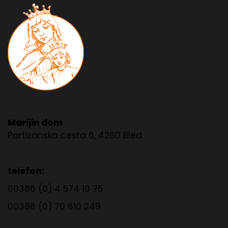
Marijin dom
Partizanska cesta 6, 4260 Bled
telefon:
00386 (0) 4 574 10 75
00386 (0) 70 610 249