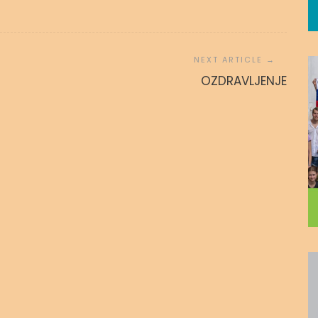
 povezanost
ZA SINA
OZDRAVLJENJE
 avgusta, 2020
admin
15. novembra, 2016