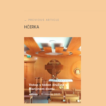
Navigacija
prispevka
Molitvena
HČERKA
admin
31.
Vstop v teden družine v
Marijinem domu
admin
13. marca, 2025