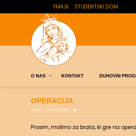
FMA.SI
ŠTUDENTSKI DOM
O NAS
KONTAKT
DUHOVNI PROG
OPERACIJA
admin
7. marca, 2014
Prosim, molimo za brata, ki gre na opera