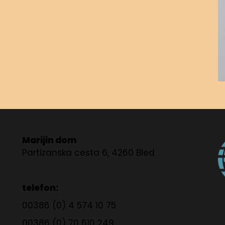
Marijin dom
Partizanska cesta 6, 4260 Bled
telefon:
00386 (0) 4 574 10 75
00386 (0) 70 610 249