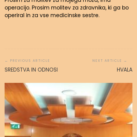
Prosim za molitev za mojega moža, ima
operacijo. Prosim molitev za zdravnika, ki ga bo
operiral in za vse medicinske sestre.
Navigacija
prispevka
SREDSTVA IN ODNOSI
HVALA