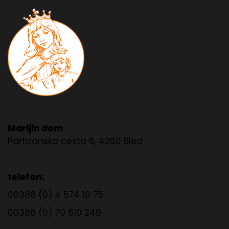
Marijin dom
Partizanska cesta 6, 4260 Bled
telefon:
00386 (0) 4 574 10 75
00386 (0) 70 610 249