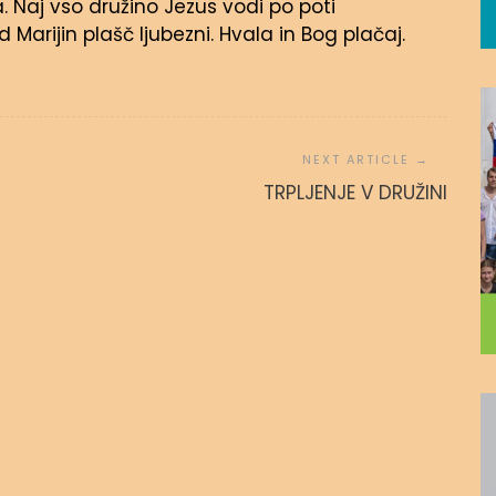
 Naj vso družino Jezus vodi po poti
 Marijin plašč ljubezni. Hvala in Bog plačaj.
 povezanost
ZA SINA
TRPLJENJE V DRUŽINI
 avgusta, 2020
admin
15. novembra, 2016