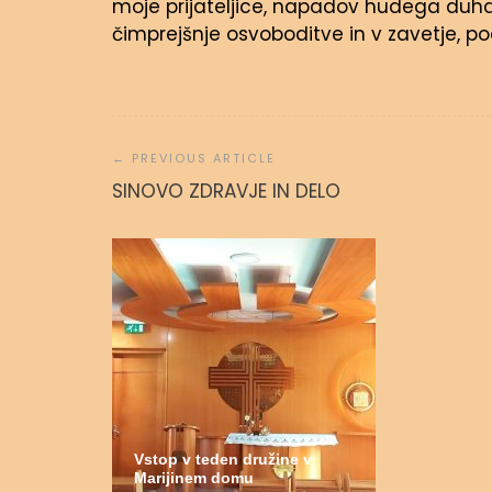
moje prijateljice, napadov hudega duha.
čimprejšnje osvoboditve in v zavetje, pod
Navigacija
prispevka
Molitvena
SINOVO ZDRAVJE IN DELO
admin
31.
Vstop v teden družine v
Marijinem domu