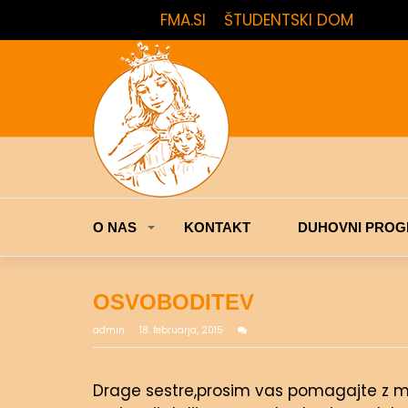
FMA.SI
ŠTUDENTSKI DOM
O NAS
KONTAKT
DUHOVNI PROG
OSVOBODITEV
admin
18. februarja, 2015
Drage sestre,prosim vas pomagajte z mol