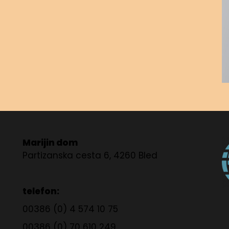
Marijin dom
Partizanska cesta 6, 4260 Bled
telefon:
00386 (0) 4 574 10 75
00386 (0) 70 610 249