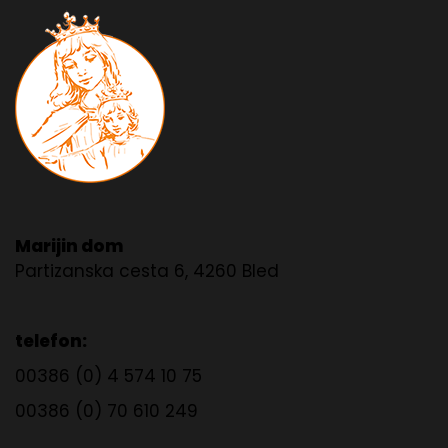
Marijin dom
Partizanska cesta 6, 4260 Bled
telefon:
00386 (0) 4 574 10 75
00386 (0) 70 610 249