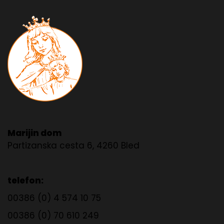
Marijin dom
Partizanska cesta 6, 4260 Bled
telefon:
00386 (0) 4 574 10 75
00386 (0) 70 610 249