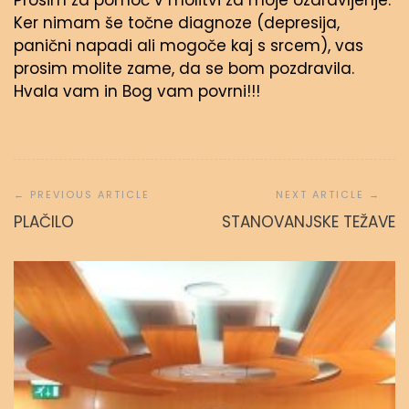
Prosim za pomoč v molitvi za moje ozdravljenje.
Ker nimam še točne diagnoze (depresija,
panični napadi ali mogoče kaj s srcem), vas
prosim molite zame, da se bom pozdravila.
Hvala vam in Bog vam povrni!!!
Navigacija
prispevka
PLAČILO
STANOVANJSKE TEŽAVE