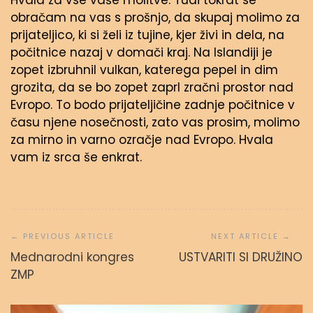
Hvala za vse vaše molitve. Tudi tokrat se
obračam na vas s prošnjo, da skupaj molimo za
prijateljico, ki si želi iz tujine, kjer živi in dela, na
počitnice nazaj v domači kraj. Na Islandiji je
zopet izbruhnil vulkan, katerega pepel in dim
grozita, da se bo zopet zaprl zračni prostor nad
Evropo. To bodo prijateljičine zadnje počitnice v
času njene nosečnosti, zato vas prosim, molimo
za mirno in varno ozračje nad Evropo. Hvala
vam iz srca še enkrat.
Navigacija
prispevka
Mednarodni kongres
USTVARITI SI DRUŽINO
ZMP