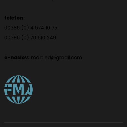
telefon:
00386 (0) 4 574 10 75
00386 (0) 70 610 249
e-naslov:
md.bled@gmail.com