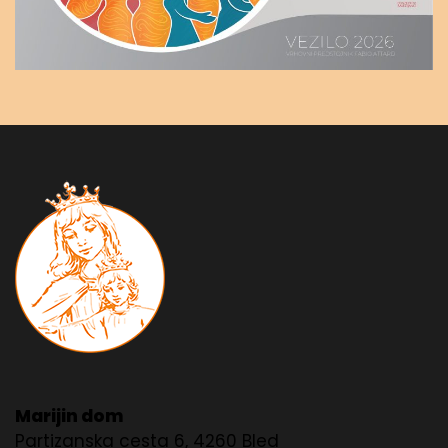
Marijin dom
Partizanska cesta 6, 4260 Bled