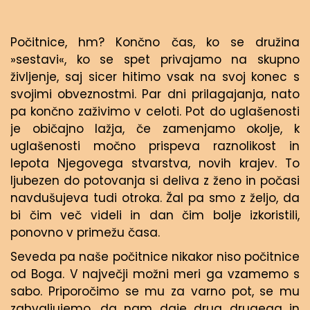
Počitnice, hm? Končno čas, ko se družina
»sestavi«, ko se spet privajamo na skupno
življenje, saj sicer hitimo vsak na svoj konec s
svojimi obveznostmi. Par dni prilagajanja, nato
pa končno zaživimo v celoti. Pot do uglašenosti
je običajno lažja, če zamenjamo okolje, k
uglašenosti močno prispeva raznolikost in
lepota Njegovega stvarstva, novih krajev. To
ljubezen do potovanja si deliva z ženo in počasi
navdušujeva tudi otroka. Žal pa smo z željo, da
bi čim več videli in dan čim bolje izkoristili,
ponovno v primežu časa.
Seveda pa naše počitnice nikakor niso počitnice
od Boga. V največji možni meri ga vzamemo s
sabo. Priporočimo se mu za varno pot, se mu
zahvaljujemo, da nam daje drug drugega in