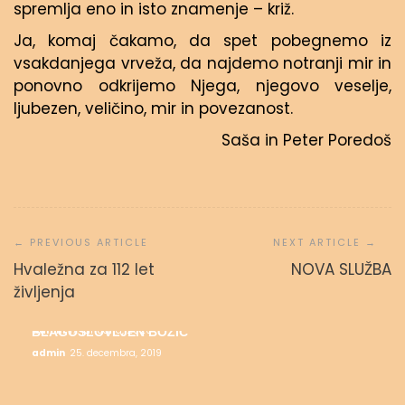
spremlja eno in isto znamenje – križ.
Ja, komaj čakamo, da spet pobegnemo iz
vsakdanjega vrveža, da najdemo notranji mir in
ponovno odkrijemo Njega, njegovo veselje,
ljubezen, veličino, mir in povezanost.
Saša in Peter Poredoš
Navigacija
prispevka
Hvaležna za 112 let
NOVA SLUŽBA
ALI SE DARUJEM?
življenja
admin
2. februarja, 2020
MESEC SALEZIJANSKIH SVETNIKOV
admin
17. januarja, 2020
BLAGOSLOVLJEN BOŽIČ
admin
25. decembra, 2019