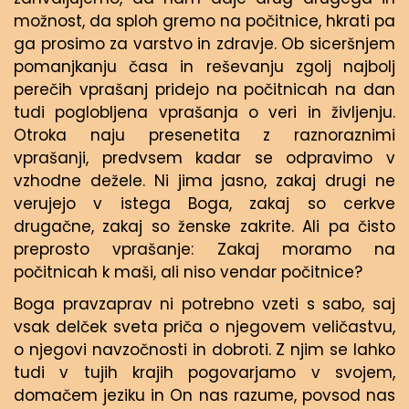
možnost, da sploh gremo na počitnice, hkrati pa
ga prosimo za varstvo in zdravje. Ob siceršnjem
pomanjkanju časa in reševanju zgolj najbolj
perečih vprašanj pridejo na počitnicah na dan
tudi poglobljena vprašanja o veri in življenju.
Otroka naju presenetita z raznoraznimi
vprašanji, predvsem kadar se odpravimo v
vzhodne dežele. Ni jima jasno, zakaj drugi ne
verujejo v istega Boga, zakaj so cerkve
drugačne, zakaj so ženske zakrite. Ali pa čisto
preprosto vprašanje: Zakaj moramo na
počitnicah k maši, ali niso vendar počitnice?
Boga pravzaprav ni potrebno vzeti s sabo, saj
vsak delček sveta priča o njegovem veličastvu,
o njegovi navzočnosti in dobroti. Z njim se lahko
tudi v tujih krajih pogovarjamo v svojem,
domačem jeziku in On nas razume, povsod nas