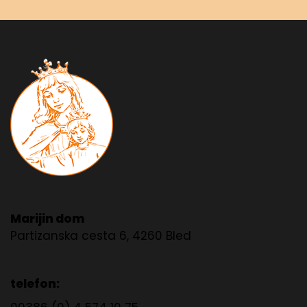
Marijin dom
Partizanska cesta 6, 4260 Bled
telefon: