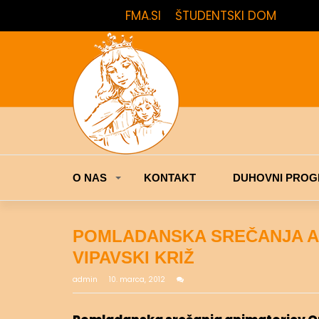
FMA.SI
ŠTUDENTSKI DOM
O NAS
KONTAKT
DUHOVNI PROG
POMLADANSKA SREČANJA AN
VIPAVSKI KRIŽ
admin
10. marca, 2012