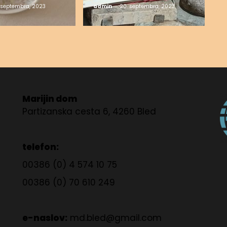
 septembra, 2023
admin
20. septembra, 2023
Marijin dom
Partizanska cesta 6, 4260 Bled
telefon:
00386 (0) 4 574 10 75
00386 (0) 70 610 249
e-naslov:
md.bled@gmail.com