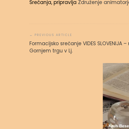
Srečanja, pripravlja
Združenje animatorj
Navigacija
prispevka
Formacijsko srečanje VIDES SLOVENIJA –
Svetopisemske urice
Gornjem trgu v Lj.
admin
23. septembra, 2023
Kruh Bese