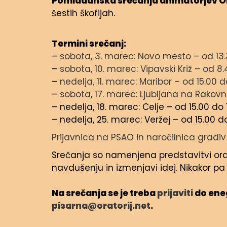
Pomladanska srečanja animatorjev Or
šestih škofijah.
Termini srečanj:
–
sobota, 3. marec: Novo mesto – od 13.
–
sobota, 10. marec: Vipavski Križ – od 8.
–
nedelja, 11. marec: Maribor – od 15.00 d
–
sobota, 17. marec: Ljubljana na Rakovn
– nedelja, 18. marec: Celje – od 15.00 do 
– nedelja, 25. marec: Veržej – od 15.00 d
Prijavnica na PSAO in naročilnica gradiv
Srečanja so namenjena predstavitvi ora
navdušenju in izmenjavi idej. Nikakor p
Na srečanja se je treba
prijaviti
do ene
pisarna@oratorij.net
.