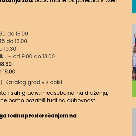
atorija 2012
bodo tudi letos potekala v vseh
30 do 18.00
45 do 13.00
o 19.30
iku – od 9.00 do 13.00
18.30
o 18.00
|
Katalog gradiv z opisi
torijskih gradiv, medsebojnemu druženju,
a ne bomo pozabili tudi na duhovnost.
ga tedna pred srečanjem na