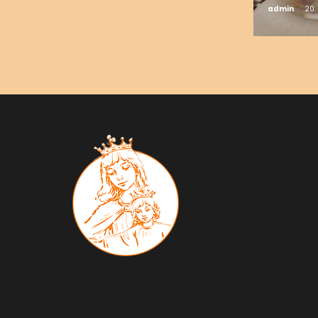
admin
20.