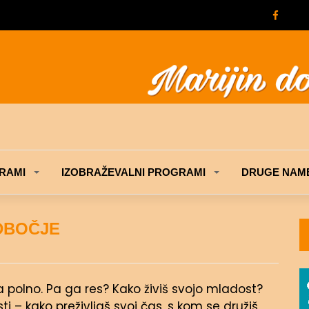
RAMI
IZOBRAŽEVALNI PROGRAMI
DRUGE NAME
DBOČJE
na polno. Pa ga res? Kako živiš svojo mladost?
i – kako preživljaš svoj čas, s kom se družiš,