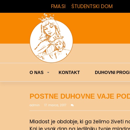
FMA.SI
ŠTUDENTSKI DOM
O NAS
KONTAKT
DUHOVNI PROG
POSTNE DUHOVNE VAJE PO
admin
17. marca, 2017
Mladost je obdobje, ki ga želimo živeti 
Kaj je vsak dan na jedilniku tvoje mladost