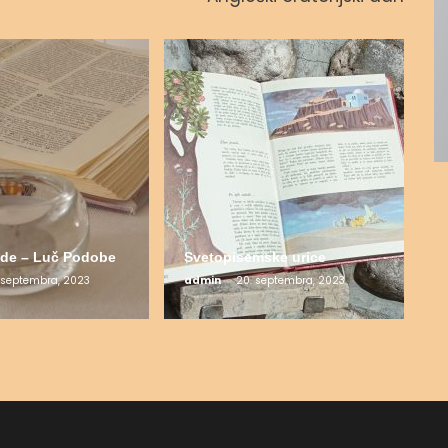
de – Luč Podobe
Svetopisemske urice
 septembra, 2023
admin
20. septembra, 2023