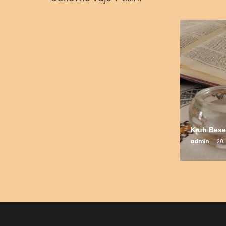
admin
23. septembra, 2023
Kruh Bese
admin
20.