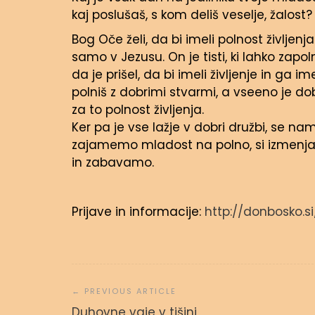
kaj poslušaš, s kom deliš veselje, žalost
Bog Oče želi, da bi imeli polnost življen
samo v Jezusu. On je tisti, ki lahko zapol
da je prišel, da bi imeli življenje in ga im
polniš z dobrimi stvarmi, a vseeno je do
za to polnost življenja.
Ker pa je vse lažje v dobri družbi, se n
zajamemo mladost na polno, si izmenjam
in zabavamo.
Prijave in informacije:
http://donbosko.s
Navigacija
prispevka
Svetopisemske urice
Duhovne vaje v tišini