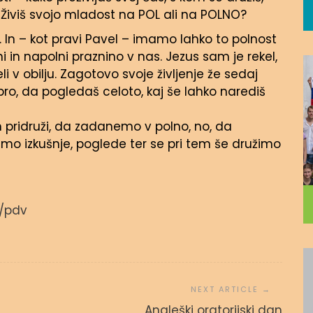
? Živiš svojo mladost na POL ali na POLNO?
ja. In – kot pravi Pavel – imamo lahko to polnost
ni in napolni praznino v nas. Jezus sam je rekel,
eli v obilju. Zagotovo svoje življenje že sedaj
bro, da pogledaš celoto, kaj še lahko narediš
am pridruži, da zadanemo v polno, no, da
o izkušnje, poglede ter se pri tem še družimo
i/pdv
Angleški oratorijski dan