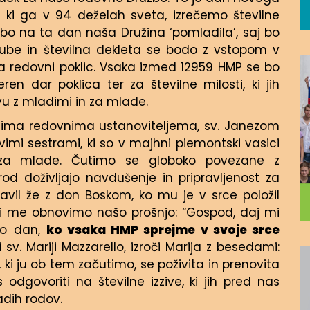
 ki ga v 94 deželah sveta, izrečemo številne
 bo na ta dan naša Družina ‘pomladila’, saj bo
jube in številna dekleta se bodo z vstopom v
 na redovni poklic. Vsaka izmed 12959 HMP se bo
n dar poklica ter za številne milosti, ki jih
u z mladimi in za mlade.
ašima redovnima ustanoviteljema, sv. Janezom
rvimi sestrami, ki so v majhni piemontski vasici
 za mlade. Čutimo se globoko povezane z
rod doživljajo navdušenje in pripravljenost za
tavil že z don Boskom, ko mu je v srce položil
di me obnovimo našo prošnjo: “Gospod, daj mi
to dan,
ko vsaka HMP sprejme v svoje srce
ti sv. Mariji Mazzarello, izroči Marija z besedami:
ki ju ob tem začutimo, se poživita in prenovita
odgovoriti na številne izzive, ki jih pred nas
adih rodov.