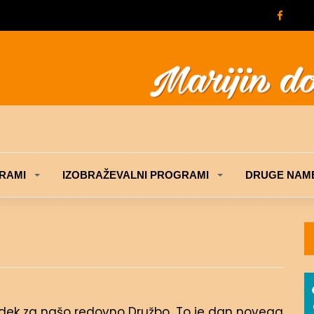
RAMI
IZOBRAŽEVALNI PROGRAMI
DRUGE NAME
godek za našo redovno Družbo. To je dan novega