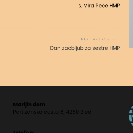
s. Mira Peče HMP
LEZIJANSKIH
OV
BLAGOSLOVLJEN BOŽIČ
Dan zaobljub za sestre HMP
 januarja, 2020
admin
25. decembra, 2019
Marijin dom
Partizanska cesta 6, 4260 Bled
telefon: