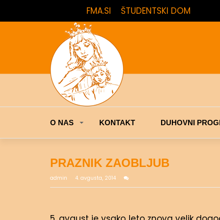
FMA.SI
ŠTUDENTSKI DOM
O NAS
KONTAKT
DUHOVNI PROG
PRAZNIK ZAOBLJUB
admin
4. avgusta, 2014
5. avgust je vsako leto znova velik do