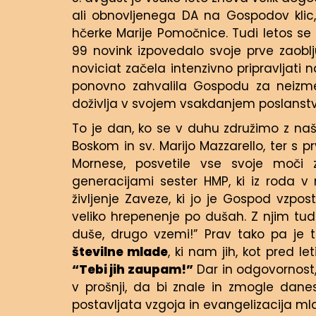
ali obnovljenega DA na Gospodov klic,
hčerke Marije Pomočnice. Tudi letos se
99 novink izpovedalo svoje prve zaobl
noviciat začela intenzivno pripravljati
ponovno zahvalila Gospodu za neizmere
doživlja v svojem vsakdanjem poslanstv
To je dan, ko se v duhu združimo z n
Boskom in sv. Marijo Mazzarello, ter s p
Mornese, posvetile vse svoje moči
generacijami sester HMP, ki iz roda v 
življenje Zaveze, ki jo je Gospod vzpos
veliko hrepenenje po dušah. Z njim tu
duše, drugo vzemi!” Prav tako pa je 
številne mlade
, ki nam jih, kot pred le
“Tebi jih zaupam!”
Dar in odgovornost, 
v prošnji, da bi znale in zmogle danes 
postavljata vzgoja in evangelizacija ml