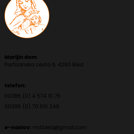
Marijin dom
Partizanska cesta 6, 4260 Bled
telefon:
00386 (0) 4 574 10 75
00386 (0) 70 610 249
e-naslov:
md.bled@gmail.com