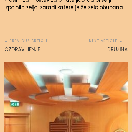
Prosim za molitev za prijateljico, da bi se ji
izpolnila želja, zaradi katere je že zelo obupana.
Navigacija
prispevka
OZDRAVLJENJE
DRUŽINA