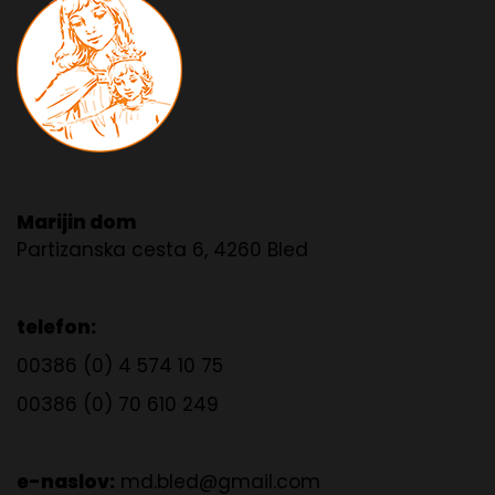
Marijin dom
Partizanska cesta 6, 4260 Bled
telefon:
00386 (0) 4 574 10 75
00386 (0) 70 610 249
e-naslov:
md.bled@gmail.com