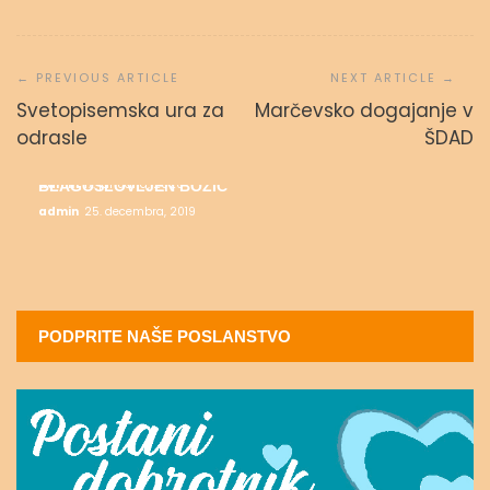
Navigacija
prispevka
Svetopisemska ura za
Marčevsko dogajanje v
ALI SE DARUJEM?
odrasle
ŠDAD
admin
2. februarja, 2020
MESEC SALEZIJANSKIH SVETNIKOV
admin
17. januarja, 2020
BLAGOSLOVLJEN BOŽIČ
admin
25. decembra, 2019
PODPRITE NAŠE POSLANSTVO