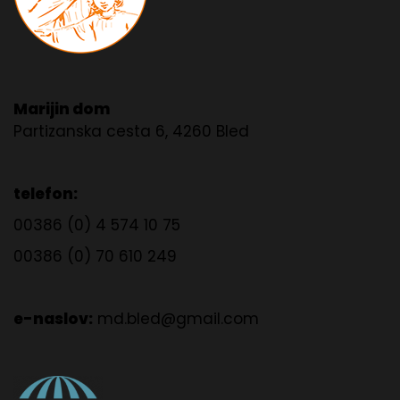
Marijin dom
Partizanska cesta 6, 4260 Bled
telefon:
00386 (0) 4 574 10 75
00386 (0) 70 610 249
e-naslov:
md.bled@gmail.com