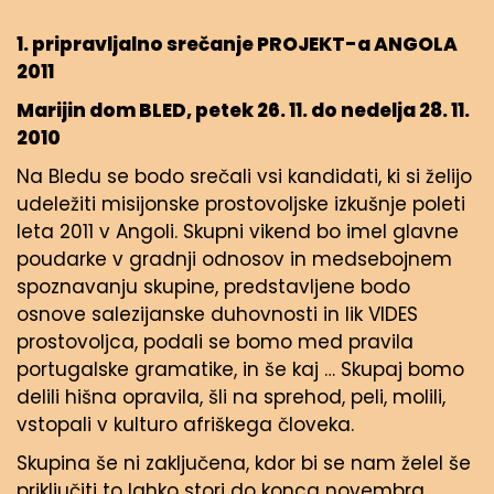
1. pripravljalno srečanje PROJEKT-a ANGOLA
2011
Marijin dom BLED, petek 26. 11. do nedelja 28. 11.
2010
Na Bledu se bodo srečali vsi kandidati, ki si želijo
udeležiti misijonske prostovoljske izkušnje poleti
leta 2011 v Angoli. Skupni vikend bo imel glavne
poudarke v gradnji odnosov in medsebojnem
spoznavanju skupine, predstavljene bodo
osnove salezijanske duhovnosti in lik VIDES
prostovoljca, podali se bomo med pravila
portugalske gramatike, in še kaj … Skupaj bomo
delili hišna opravila, šli na sprehod, peli, molili,
vstopali v kulturo afriškega človeka.
Skupina še ni zaključena, kdor bi se nam želel še
priključiti to lahko stori do konca novembra.