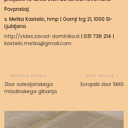
Povprašaj:
s. Metka Kastelic, hmp | Gornji trg 21, 1000 SI-
Ljubljana
http://vides.zavod-dominika.si
| 031 736 214 |
kastelic.metka@gmail.com
Navigacija
prispevka
Zbor salezijanskega
Evropski zbor SMG
Svetopisemske urice
mladinskega gibanja
admin
23. septembra, 2023