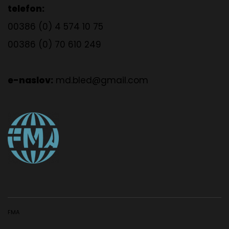
telefon:
00386 (0) 4 574 10 75
00386 (0) 70 610 249
e-naslov:
md.bled@gmail.com
FMA