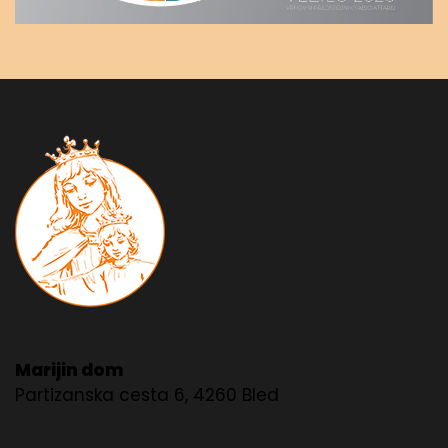
Marijin dom
Partizanska cesta 6, 4260 Bled