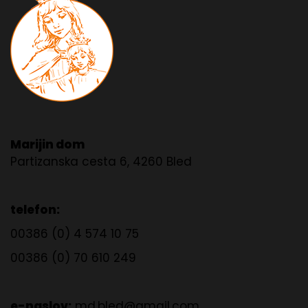
Marijin dom
Partizanska cesta 6, 4260 Bled
telefon:
00386 (0) 4 574 10 75
00386 (0) 70 610 249
e-naslov:
md.bled@gmail.com